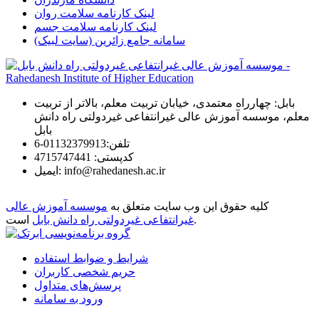
لینک کارنامه سلامت روان
لینک کارنامه سلامت جسم
سامانه جامع زائرین (سایت لبیک)
بابل: چهارراه معتمدی، خیابان تربیت معلم، بالاتر از تربیت
معلم، موسسه آموزش عالی غیرانتفاعی غیردولتی راه دانش
بابل
تلفن:
01132379913-6
كدپستی:
4715747441
info@rahedanesh.ac.ir
ایمیل:
کلیه حقوق این وب سایت متعلق به
موسسه آموزش عالی
است.
غیرانتفاعی غیردولتی راه دانش بابل
شرایط و ضوابط استفاده
حریم شخصی کاربران
پرسش‌های متداول
ورود به سامانه