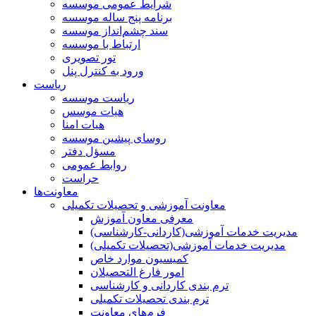
شرایط عمومی موسسه
برنامه پنج ساله موسسه
سند چشم‌انداز موسسه
ارتباط با موسسه
تور تصویری
ورود به کنترل پنل
ریاست
ریاست موسسه
هیات موسس
هیات امنا
روسای پیشین موسسه
مسؤل دفتر
روابط عمومی
حراست
معاونت‌ها
معاونت آموزشی و تحصیلات تکمیلی
معرفی معاون آموزش
مدیریت خدمات آموزشی(کاردانی-کارشناسی)
مدیریت خدمات آموزشی(تحصیلات تکمیلی)
کمیسیون موارد خاص
امور فارغ التحصیلان
ترم بندی کاردانی و کارشناسی
ترم بندی تحصیلات تکمیلی
فرم‌های معاونت