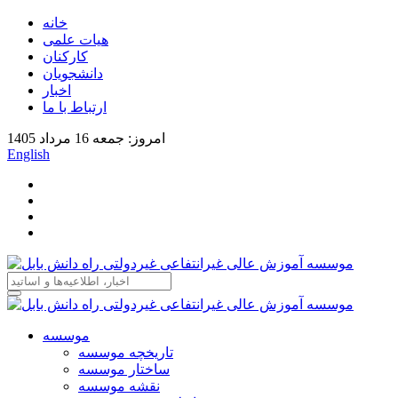
خانه
هیات علمی
کارکنان
دانشجویان
اخبار
ارتباط با ما
امروز: جمعه 16 مرداد 1405
English
موسسه
تاریخچه موسسه
ساختار موسسه
نقشه موسسه