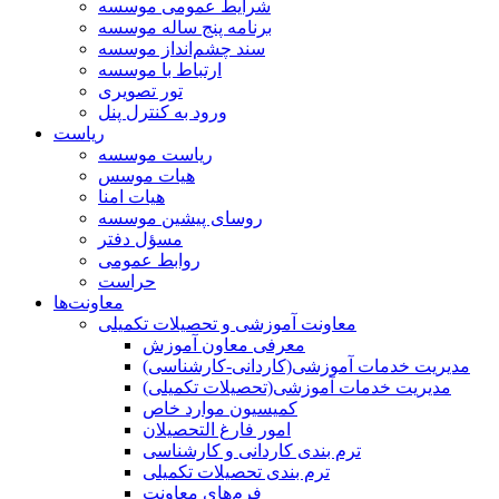
شرایط عمومی موسسه
برنامه پنج ساله موسسه
سند چشم‌انداز موسسه
ارتباط با موسسه
تور تصویری
ورود به کنترل پنل
ریاست
ریاست موسسه
هیات موسس
هیات امنا
روسای پیشین موسسه
مسؤل دفتر
روابط عمومی
حراست
معاونت‌ها
معاونت آموزشی و تحصیلات تکمیلی
معرفی معاون آموزش
مدیریت خدمات آموزشی(کاردانی-کارشناسی)
مدیریت خدمات آموزشی(تحصیلات تکمیلی)
کمیسیون موارد خاص
امور فارغ التحصیلان
ترم بندی کاردانی و کارشناسی
ترم بندی تحصیلات تکمیلی
فرم‌های معاونت