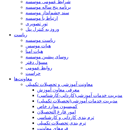
شرایط عمومی موسسه
برنامه پنج ساله موسسه
سند چشم‌انداز موسسه
ارتباط با موسسه
تور تصویری
ورود به کنترل پنل
ریاست
ریاست موسسه
هیات موسس
هیات امنا
روسای پیشین موسسه
مسؤل دفتر
روابط عمومی
حراست
معاونت‌ها
معاونت آموزشی و تحصیلات تکمیلی
معرفی معاون آموزش
مدیریت خدمات آموزشی(کاردانی-کارشناسی)
مدیریت خدمات آموزشی(تحصیلات تکمیلی)
کمیسیون موارد خاص
امور فارغ التحصیلان
ترم بندی کاردانی و کارشناسی
ترم بندی تحصیلات تکمیلی
فرم‌های معاونت