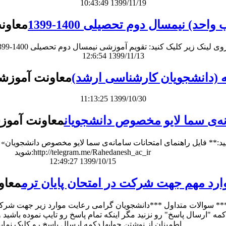
10:43:49 1399/11/19
احد) نیمسال دوم تحصیلی 1400-1399
معاون
نک زیر کلیک کنید: تقویم آموزشی نیمسال دوم تحصیلی 1400-1399 مقطع کارشناسی
12:6:54 1399/11/13
امه (دانشجویان کارشناسی ارشد)
معاونت آموزشی
11:13:25 1399/10/30
نه‌ی سما لایو مخصوص دانشجویان
معاونت آموز
ایید:** فایل راهنمای امتحانات سامانه‌ی سما لایو مخصوص دانشجویان
شوید:http://telegram.me/Rahedanesh_ac_ir
12:49:27 1399/10/15
ارد مهم جهت شرکت در امتحان پایان ترم
معاو
مه "ارسال پاسخ" رو نزنید مگر اینکه تمام پاسخ رو تایپ نموده باشید و
اطمینان از نوشتن جوابها دکمه ارسال پاسخ رو کلیک نمایید.2- ت ...