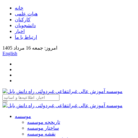
خانه
هیات علمی
کارکنان
دانشجویان
اخبار
ارتباط با ما
امروز: جمعه 16 مرداد 1405
English
موسسه
تاریخچه موسسه
ساختار موسسه
نقشه موسسه