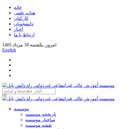
خانه
هیات علمی
کارکنان
دانشجویان
اخبار
ارتباط با ما
امروز: یکشنبه 18 مرداد 1405
English
موسسه
تاریخچه موسسه
ساختار موسسه
نقشه موسسه