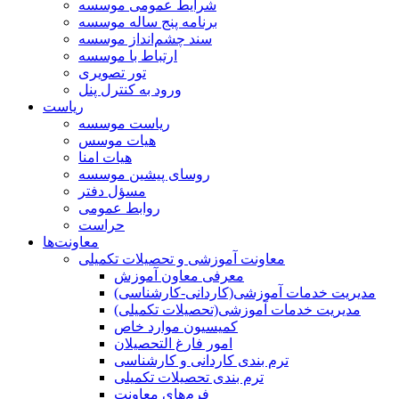
شرایط عمومی موسسه
برنامه پنج ساله موسسه
سند چشم‌انداز موسسه
ارتباط با موسسه
تور تصویری
ورود به کنترل پنل
ریاست
ریاست موسسه
هیات موسس
هیات امنا
روسای پیشین موسسه
مسؤل دفتر
روابط عمومی
حراست
معاونت‌ها
معاونت آموزشی و تحصیلات تکمیلی
معرفی معاون آموزش
مدیریت خدمات آموزشی(کاردانی-کارشناسی)
مدیریت خدمات آموزشی(تحصیلات تکمیلی)
کمیسیون موارد خاص
امور فارغ التحصیلان
ترم بندی کاردانی و کارشناسی
ترم بندی تحصیلات تکمیلی
فرم‌های معاونت