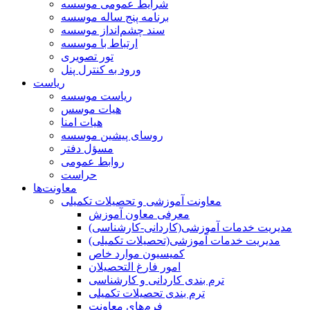
شرایط عمومی موسسه
برنامه پنج ساله موسسه
سند چشم‌انداز موسسه
ارتباط با موسسه
تور تصویری
ورود به کنترل پنل
ریاست
ریاست موسسه
هیات موسس
هیات امنا
روسای پیشین موسسه
مسؤل دفتر
روابط عمومی
حراست
معاونت‌ها
معاونت آموزشی و تحصیلات تکمیلی
معرفی معاون آموزش
مدیریت خدمات آموزشی(کاردانی-کارشناسی)
مدیریت خدمات آموزشی(تحصیلات تکمیلی)
کمیسیون موارد خاص
امور فارغ التحصیلان
ترم بندی کاردانی و کارشناسی
ترم بندی تحصیلات تکمیلی
فرم‌های معاونت