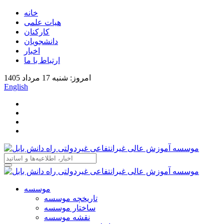
خانه
هیات علمی
کارکنان
دانشجویان
اخبار
ارتباط با ما
امروز: شنبه 17 مرداد 1405
English
موسسه
تاریخچه موسسه
ساختار موسسه
نقشه موسسه