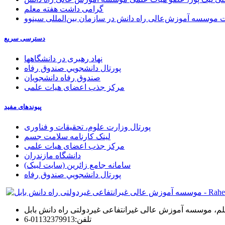
گرامی داشت هفته معلم
موسسه آموزش‌عالی راه دانش در سازمان بین‌المللی سینوو
دسترسی سریع
نهاد رهبری در دانشگاهها
پورتال دانشجويي صندوق رفاه
صندوق رفاه دانشجویان
مرکز جذب اعضای هیات علمی
پیوندهای مفید
پورتال وزارت علوم، تحقیقات و فناوری
لینک کارنامه سلامت جسم
مرکز جذب اعضای هیات علمی
دانشگاه مازندران
سامانه جامع زائرین (سایت لبیک)
پورتال دانشجويي صندوق رفاه
 معلم، موسسه آموزش عالی غیرانتفاعی غیردولتی راه دانش بابل
تلفن:
01132379913-6