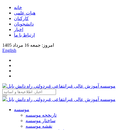
خانه
هیات علمی
کارکنان
دانشجویان
اخبار
ارتباط با ما
امروز: جمعه 16 مرداد 1405
English
موسسه
تاریخچه موسسه
ساختار موسسه
نقشه موسسه