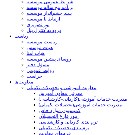
شرایط عمومی موسسه
برنامه پنج ساله موسسه
سند چشم‌انداز موسسه
ارتباط با موسسه
تور تصویری
ورود به کنترل پنل
ریاست
ریاست موسسه
هیات موسس
هیات امنا
روسای پیشین موسسه
مسؤل دفتر
روابط عمومی
حراست
معاونت‌ها
معاونت آموزشی و تحصیلات تکمیلی
معرفی معاون آموزش
مدیریت خدمات آموزشی(کاردانی-کارشناسی)
مدیریت خدمات آموزشی(تحصیلات تکمیلی)
کمیسیون موارد خاص
امور فارغ التحصیلان
ترم بندی کاردانی و کارشناسی
ترم بندی تحصیلات تکمیلی
فرم‌های معاونت