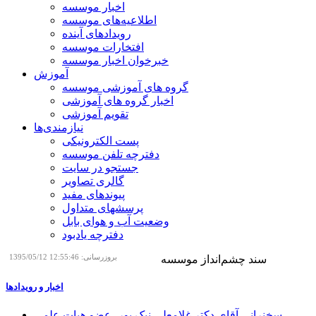
اخبار موسسه
اطلاعیه‌های موسسه
رویدادهای آینده
افتخارات موسسه
خبرخوان اخبار موسسه
آموزش
گروه های آموزشی موسسه
اخبار گروه های آموزشی
تقویم آموزشی
نیازمندی‌ها
پست الکترونیکی
دفترچه تلفن موسسه
جستجو در سایت
گالری تصاویر
پیوندهای مفید
پرسشهای متداول
وضعیت آب و هوای بابل
دفترچه یادبود
سند چشم‌انداز موسسه
بروزرسانی: 12:55:46 1395/05/12
اخبار و رویدادها
سخنرانی آقای دکتر غلامعلی نیک پور، عضو هیات علمی