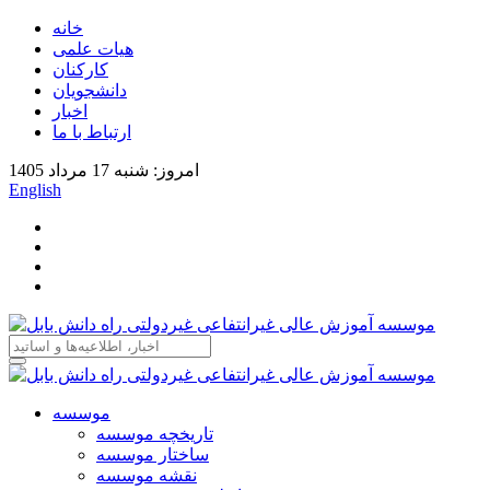
خانه
هیات علمی
کارکنان
دانشجویان
اخبار
ارتباط با ما
امروز: شنبه 17 مرداد 1405
English
موسسه
تاریخچه موسسه
ساختار موسسه
نقشه موسسه