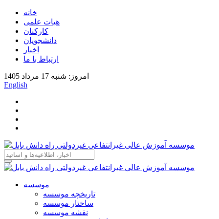
خانه
هیات علمی
کارکنان
دانشجویان
اخبار
ارتباط با ما
امروز: شنبه 17 مرداد 1405
English
موسسه
تاریخچه موسسه
ساختار موسسه
نقشه موسسه