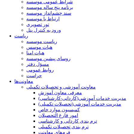
شرایط عمومی موسسه
برنامه پنج ساله موسسه
سند چشم‌انداز موسسه
ارتباط با موسسه
تور تصویری
ورود به کنترل پنل
ریاست
ریاست موسسه
هیات موسس
هیات امنا
روسای پیشین موسسه
مسؤل دفتر
روابط عمومی
حراست
معاونت‌ها
معاونت آموزشی و تحصیلات تکمیلی
معرفی معاون آموزش
مدیریت خدمات آموزشی(کاردانی-کارشناسی)
مدیریت خدمات آموزشی(تحصیلات تکمیلی)
کمیسیون موارد خاص
امور فارغ التحصیلان
ترم بندی کاردانی و کارشناسی
ترم بندی تحصیلات تکمیلی
فرم‌های معاونت