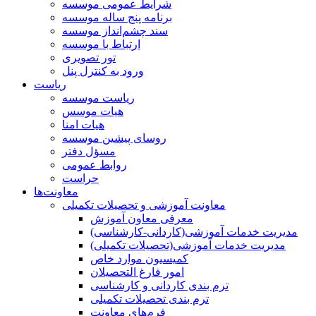
شرایط عمومی موسسه
برنامه پنج ساله موسسه
سند چشم‌انداز موسسه
ارتباط با موسسه
تور تصویری
ورود به کنترل پنل
ریاست
ریاست موسسه
هیات موسس
هیات امنا
روسای پیشین موسسه
مسؤل دفتر
روابط عمومی
حراست
معاونت‌ها
معاونت آموزشی و تحصیلات تکمیلی
معرفی معاون آموزش
مدیریت خدمات آموزشی(کاردانی-کارشناسی)
مدیریت خدمات آموزشی(تحصیلات تکمیلی)
کمیسیون موارد خاص
امور فارغ التحصیلان
ترم بندی کاردانی و کارشناسی
ترم بندی تحصیلات تکمیلی
فرم‌های معاونت