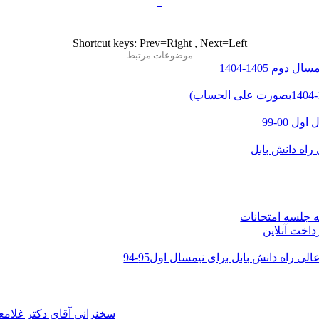
Shortcut keys: Prev=Right , Next=Left
موضوعات مرتبط
م 1405-1404
 00-99
ه جلسه امتحانات
داخت آنلاین
سخنرانی آقای دکتر غلام