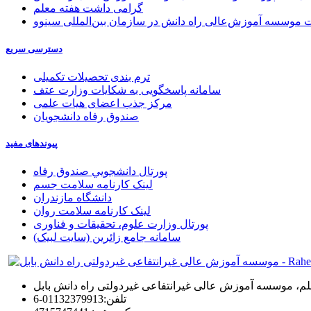
گرامی داشت هفته معلم
موسسه آموزش‌عالی راه دانش در سازمان بین‌المللی سینوو
دسترسی سریع
ترم بندی تحصیلات تکمیلی
سامانه پاسخگویی به شکایات وزارت عتف
مرکز جذب اعضای هیات علمی
صندوق رفاه دانشجویان
پیوندهای مفید
پورتال دانشجويي صندوق رفاه
لینک کارنامه سلامت جسم
دانشگاه مازندران
لینک کارنامه سلامت روان
پورتال وزارت علوم، تحقیقات و فناوری
سامانه جامع زائرین (سایت لبیک)
 معلم، موسسه آموزش عالی غیرانتفاعی غیردولتی راه دانش بابل
تلفن:
01132379913-6