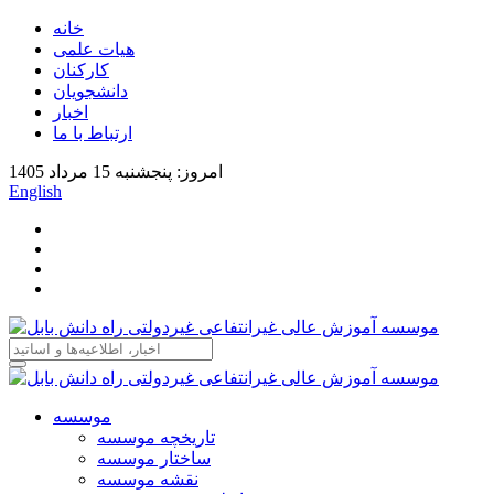
خانه
هیات علمی
کارکنان
دانشجویان
اخبار
ارتباط با ما
امروز: پنجشنبه 15 مرداد 1405
English
موسسه
تاریخچه موسسه
ساختار موسسه
نقشه موسسه