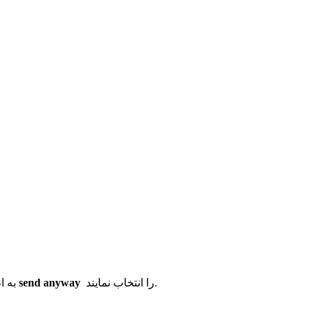
را انتخاب نمایند.
send anyway
به اطلاع کلیه دانشجویان می‌رساند در هنگام پرداخت شهریه بصورت آنلاین در صورت مشاهده پیغام زیر گزینه