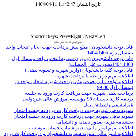
تاریخ انتشار: 11:42:47 1404/04/11
Shortcut keys: Prev=Right , Next=Left
موضوعات مرتبط
قابل توجه دانشجویان : مبلغ پیش پرداخت جهت انجام انتخاب واحد
نیمسال دوم 1405-1404
قابل توجه دانشجویان (واریزی شهریه انتخاب واحد نیمسال اول
1403-1404بصورت علی الحساب)
قابل توجه کلیه دانشجویان (واریز شهریه و تسویه بدهی )
اطلاعیه مهم در رابطه با پرداخت شهریه
اطلاعیه واحد مالی جهت پیش پرداخت شهریه انتخاب واحد در
نيمسال اول 00-99
پرداخت بدهی شهریه جهت دریافت کارت ورود به جلسه
برنامه کاری تابستان 98 مؤسسه آموزش عالی غیردولتی
غیرانتفاعی راه دانش بابل
تسویه بدهی شهریه جهت دريافت كارت ورود به جلسه امتحان
تسویه بدهی شهریه جهت دريافت كارت ورود به جلسه امتحان
بخشنامه هزینه صدور تاییدیه و دانشنامه
اطلاعیه مهم امور مالی: تغییر شماره حساب موسسه
اطلاعیه امور مالی: تسویه شهریه دانشجویان و دریافت کارت ورود