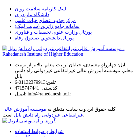
لینک کارنامه سلامت روان
دانشگاه مازندران
مرکز جذب اعضای هیات علمی
سامانه جامع زائرین (سایت لبیک)
پورتال وزارت علوم، تحقیقات و فناوری
پورتال دانشجويي صندوق رفاه
بابل: چهارراه معتمدی، خیابان تربیت معلم، بالاتر از تربیت
معلم، موسسه آموزش عالی غیرانتفاعی غیردولتی راه دانش
بابل
تلفن:
01132379913-6
كدپستی:
4715747441
info@rahedanesh.ac.ir
ایمیل:
کلیه حقوق این وب سایت متعلق به
موسسه آموزش عالی
است.
غیرانتفاعی غیردولتی راه دانش بابل
شرایط و ضوابط استفاده