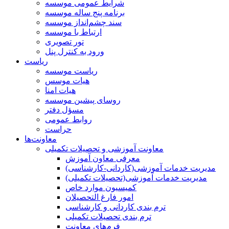
شرایط عمومی موسسه
برنامه پنج ساله موسسه
سند چشم‌انداز موسسه
ارتباط با موسسه
تور تصویری
ورود به کنترل پنل
ریاست
ریاست موسسه
هیات موسس
هیات امنا
روسای پیشین موسسه
مسؤل دفتر
روابط عمومی
حراست
معاونت‌ها
معاونت آموزشی و تحصیلات تکمیلی
معرفی معاون آموزش
مدیریت خدمات آموزشی(کاردانی-کارشناسی)
مدیریت خدمات آموزشی(تحصیلات تکمیلی)
کمیسیون موارد خاص
امور فارغ التحصیلان
ترم بندی کاردانی و کارشناسی
ترم بندی تحصیلات تکمیلی
فرم‌های معاونت