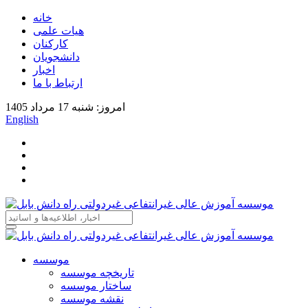
خانه
هیات علمی
کارکنان
دانشجویان
اخبار
ارتباط با ما
امروز: شنبه 17 مرداد 1405
English
موسسه
تاریخچه موسسه
ساختار موسسه
نقشه موسسه