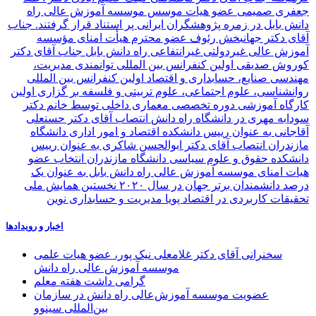
جعفری صمیمی عضو هیات موسس موسسه آموزش عالی راه
دانش بابل در زمره پژوهشگران ایرانی پر استناد قرار گرفتند.
جناب
آقای دکتر جهانبخش رئوف عضو محترم هیأت امنای مؤسسه
آموزش عالی غیردولتی غیرانتفاعی راه دانش بابل
جناب آقای دکتر
کوروش صدیقی
اولین کنفرانس بین المللی توانمندی مدیریت،
مهندسی صنایع، حسابداری و اقتصاد
اولین کنفرانس بین المللی
روانشناسی، علوم اجتماعی، علوم تربیتی و فلسفه
بر گزاری اولین
کارگاه آموزشی دوره تخصصی معماری داخلی توسط خانم دکتر
سودابه مهری در دانشگاه راه دانش
انتصاب آقای دکتر حسنعلی
آقاجانی به عنوان رییس دانشکده اقتصاد و امور اداری دانشگاه
مازندران
انتصاب آقای دکتر ابوالحسن شاکری به عنوان رییس
دانشکده حقوق و علوم سیاسی دانشگاه مازندران
انتخاب عضو
هیات امنای موسسه آموزش عالی راه دانش بابل به عنوان یک
درصد دانشمندان برتر جهان در سال ۲۰۲۰
نخستین همایش ملی
تحقیقات کاربردی در اقتصاد پویا مدیریت و حسابداری نوین
اخبار و رویدادها
سخنرانی آقای دکتر غلامعلی نیک پور، عضو هیات علمی
موسسه آموزش عالی راه دانش
گرامی داشت هفته معلم
عضویت موسسه آموزش‌عالی راه دانش در سازمان
بین‌المللی سینوو