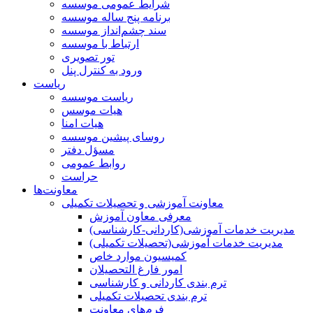
شرایط عمومی موسسه
برنامه پنج ساله موسسه
سند چشم‌انداز موسسه
ارتباط با موسسه
تور تصویری
ورود به کنترل پنل
ریاست
ریاست موسسه
هیات موسس
هیات امنا
روسای پیشین موسسه
مسؤل دفتر
روابط عمومی
حراست
معاونت‌ها
معاونت آموزشی و تحصیلات تکمیلی
معرفی معاون آموزش
مدیریت خدمات آموزشی(کاردانی-کارشناسی)
مدیریت خدمات آموزشی(تحصیلات تکمیلی)
کمیسیون موارد خاص
امور فارغ التحصیلان
ترم بندی کاردانی و کارشناسی
ترم بندی تحصیلات تکمیلی
فرم‌های معاونت