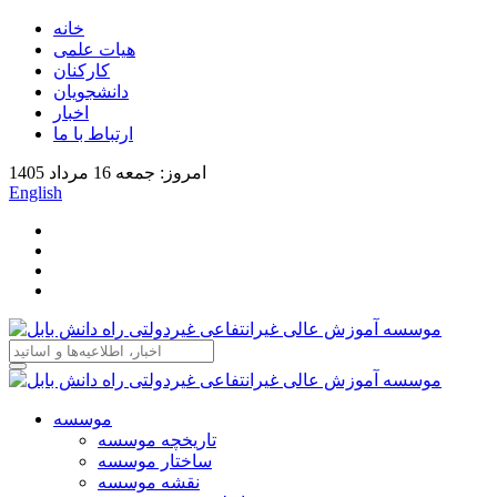
خانه
هیات علمی
کارکنان
دانشجویان
اخبار
ارتباط با ما
امروز: جمعه 16 مرداد 1405
English
موسسه
تاریخچه موسسه
ساختار موسسه
نقشه موسسه