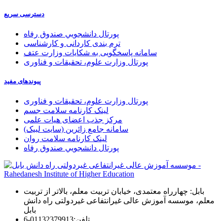
دسترسی سریع
پورتال دانشجويي صندوق رفاه
ترم بندی کاردانی و کارشناسی
سامانه پاسخگویی به شکایات وزارت عتف
پورتال وزارت علوم، تحقیقات و فناوری
پیوندهای مفید
پورتال وزارت علوم، تحقیقات و فناوری
لینک کارنامه سلامت جسم
مرکز جذب اعضای هیات علمی
سامانه جامع زائرین (سایت لبیک)
لینک کارنامه سلامت روان
پورتال دانشجويي صندوق رفاه
بابل: چهارراه معتمدی، خیابان تربیت معلم، بالاتر از تربیت
معلم، موسسه آموزش عالی غیرانتفاعی غیردولتی راه دانش
بابل
تلفن:
01132379913-6