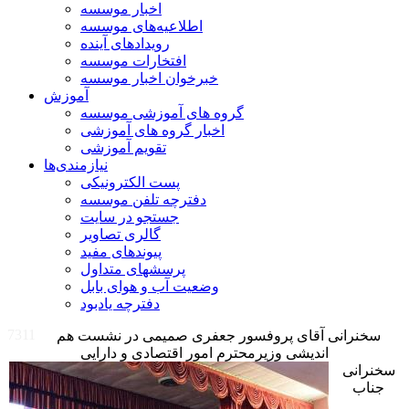
اخبار موسسه
اطلاعیه‌های موسسه
رویدادهای آینده
افتخارات موسسه
خبرخوان اخبار موسسه
آموزش
گروه های آموزشی موسسه
اخبار گروه های آموزشی
تقویم آموزشی
نیازمندی‌ها
پست الکترونیکی
دفترچه تلفن موسسه
جستجو در سایت
گالری تصاویر
پیوندهای مفید
پرسشهای متداول
وضعیت آب و هوای بابل
دفترچه یادبود
7311
سخنرانی آقای پروفسور جعفری صمیمی در نشست هم
اندیشی وزیرمحترم امور اقتصادی و دارایی
سخنرانی
جناب