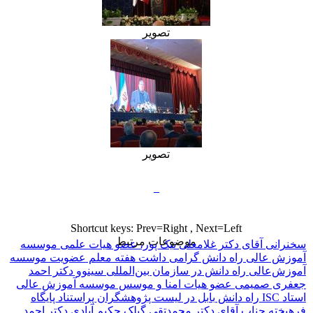
تصویر
تصویر
Shortcut keys: Prev=Right , Next=Left
موضوعات مرتبط
سخنرانی آقای دکتر غلامعلی نیک پور، عضو هیات علمی موسسه
آموزش عالی راه دانش
گرامی داشت هفته معلم
عضویت موسسه
آموزش‌عالی راه دانش در سازمان بین‌المللی سینوو
دکتر احمد
جعفری صمیمی عضو هیات امنا و موسس موسسه آموزش عالی
استاد
راه دانش بابل در لیست پژوهشگران پراستناد پایگاه ISC
فرهیخته جناب آقای دکتر محمدتقی گیلک حکیم آبادی
دکتر احمد