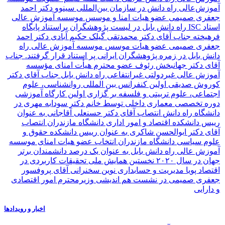
آموزش‌عالی راه دانش در سازمان بین‌المللی سینوو
دکتر احمد
جعفری صمیمی عضو هیات امنا و موسس موسسه آموزش عالی
استاد
راه دانش بابل در لیست پژوهشگران پراستناد پایگاه ISC
فرهیخته جناب آقای دکتر محمدتقی گیلک حکیم آبادی
دکتر احمد
جعفری صمیمی عضو هیات موسس موسسه آموزش عالی راه
دانش بابل در زمره پژوهشگران ایرانی پر استناد قرار گرفتند.
جناب
آقای دکتر جهانبخش رئوف عضو محترم هیأت امنای مؤسسه
آموزش عالی غیردولتی غیرانتفاعی راه دانش بابل
جناب آقای دکتر
کوروش صدیقی
اولین کنفرانس بین المللی روانشناسی، علوم
اجتماعی، علوم تربیتی و فلسفه
بر گزاری اولین کارگاه آموزشی
دوره تخصصی معماری داخلی توسط خانم دکتر سودابه مهری در
دانشگاه راه دانش
انتصاب آقای دکتر حسنعلی آقاجانی به عنوان
رییس دانشکده اقتصاد و امور اداری دانشگاه مازندران
انتصاب
آقای دکتر ابوالحسن شاکری به عنوان رییس دانشکده حقوق و
علوم سیاسی دانشگاه مازندران
انتخاب عضو هیات امنای موسسه
آموزش عالی راه دانش بابل به عنوان یک درصد دانشمندان برتر
جهان در سال ۲۰۲۰
نخستین همایش ملی تحقیقات کاربردی در
اقتصاد پویا مدیریت و حسابداری نوین
سخنرانی آقای پروفسور
جعفری صمیمی در نشست هم اندیشی وزیرمحترم امور اقتصادی
و دارایی
اخبار و رویدادها