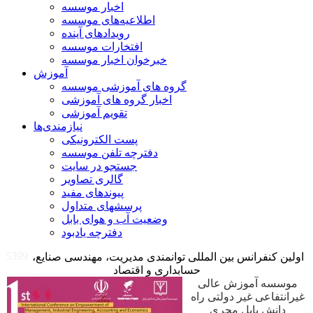
اخبار موسسه
اطلاعیه‌های موسسه
رویدادهای آینده
افتخارات موسسه
خبرخوان اخبار موسسه
آموزش
گروه های آموزشی موسسه
اخبار گروه های آموزشی
تقویم آموزشی
نیازمندی‌ها
پست الکترونیکی
دفترچه تلفن موسسه
جستجو در سایت
گالری تصاویر
پیوندهای مفید
پرسشهای متداول
وضعیت آب و هوای بابل
دفترچه یادبود
5399
اولین کنفرانس بین المللی توانمندی مدیریت، مهندسی صنایع،
حسابداری و اقتصاد
موسسه آموزش عالی
غیرانتفاعی غیر دولتی راه
دانش بابل مجری