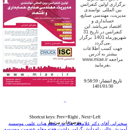
برگزاری اولین کنفرانس
بین المللی توانمندی
مدیریت، مهندسی صنایع،
حسابداری و
اقتصاد می‌باشد. این
کنفرانس در تاریخ 31
شهریورماه 1401 برگزار
می‌گردد.
جهت کسب اطلاعات
بیشتر به آدرس
www.miae.ir مراجعه
بفرمایید.
تاریخ انتشار: 9:58:59
1401/01/30
Shortcut keys: Prev=Right , Next=Left
موضوعات مرتبط
سخنرانی آقای دکتر غلامعلی نیک پور، عضو هیات علمی موسسه
آموزش عالی راه دانش
گرامی داشت هفته معلم
عضویت موسسه