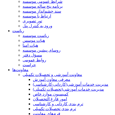
شرایط عمومی موسسه
برنامه پنج ساله موسسه
سند چشم‌انداز موسسه
ارتباط با موسسه
تور تصویری
ورود به کنترل پنل
ریاست
ریاست موسسه
هیات موسس
هیات امنا
روسای پیشین موسسه
مسؤل دفتر
روابط عمومی
حراست
معاونت‌ها
معاونت آموزشی و تحصیلات تکمیلی
معرفی معاون آموزش
مدیریت خدمات آموزشی(کاردانی-کارشناسی)
مدیریت خدمات آموزشی(تحصیلات تکمیلی)
کمیسیون موارد خاص
امور فارغ التحصیلان
ترم بندی کاردانی و کارشناسی
ترم بندی تحصیلات تکمیلی
فرم‌های معاونت