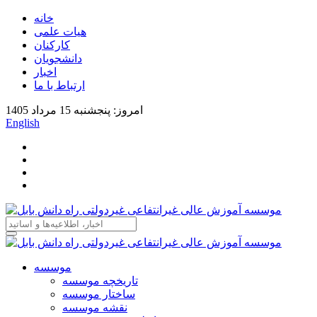
خانه
هیات علمی
کارکنان
دانشجویان
اخبار
ارتباط با ما
امروز: پنجشنبه 15 مرداد 1405
English
موسسه
تاریخچه موسسه
ساختار موسسه
نقشه موسسه