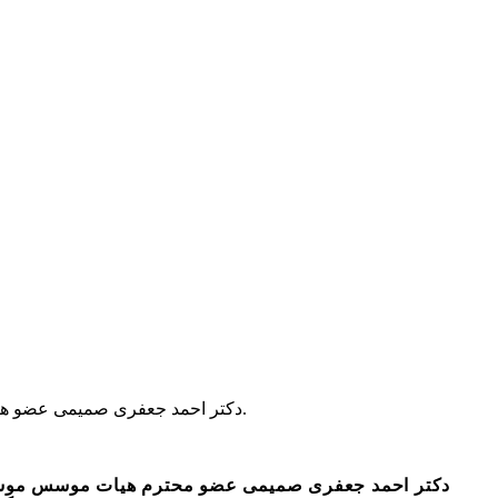
دکتر احمد جعفری صمیمی عضو هیات موسس موسسه آموزش عالی راه دانش بابل در زمره پژوهشگران ایرانی پر استناد قرار گرفتند.
دکتر احمد جعفری صمیمی
عضو محترم هیات موسس موسسه