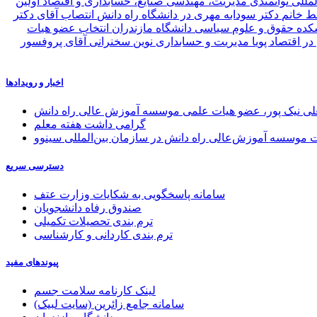
لمللی توانمندی مدیریت، مهندسی صنایع، حسابداری و اقتصاد
اولین
خانم دکتر سودابه مهری در دانشگاه راه دانش
انتصاب آقای دکتر
کده حقوق و علوم سیاسی دانشگاه مازندران
انتخاب عضو هیات
 اقتصاد پویا مدیریت و حسابداری نوین
سخنرانی آقای پروفسور
اخبار و رویدادها
علی نیک پور، عضو هیات علمی موسسه آموزش عالی راه دانش
گرامی داشت هفته معلم
موسسه آموزش‌عالی راه دانش در سازمان بین‌المللی سینوو
دسترسی سریع
سامانه پاسخگویی به شکایات وزارت عتف
صندوق رفاه دانشجویان
ترم بندی تحصیلات تکمیلی
ترم بندی کاردانی و کارشناسی
پیوندهای مفید
لینک کارنامه سلامت جسم
سامانه جامع زائرین (سایت لبیک)