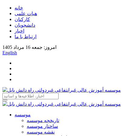
خانه
هیات علمی
کارکنان
دانشجویان
اخبار
ارتباط با ما
امروز: جمعه 16 مرداد 1405
English
موسسه
تاریخچه موسسه
ساختار موسسه
نقشه موسسه