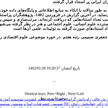
ن ایرانی پر استناد قرار گرفتند
 به طور سالانه با اتکاء به منابع اطلاعاتی و پایگاه‌های داده خود
وزه بر حسب تعداد استنادهایی که دریافت کرده‌اند، مرتب‌سازی و سپس
ترده علوم انسانی، علوم اجتماعی و هنر در نظر گرفته می‌شوند
 جعفری صمیمی رتبه هفتم
در حوزه موضوعی علوم اقتصادی
تاریخ انتشار: 10:20:37 1402/01/28
Shortcut keys: Prev=Right , Next=Left
موضوعات مرتبط
وزش عالی راه دانش
گرامی داشت هفته معلم
عضویت موسسه آموزش‌عا
ی دکتر جهانبخش رئوف
صمیمی عضو هیات امنا و موسس موسسه آموزش عالی راه دانش بابل در لیست پژوهشگران پراستناد پایگاه ISC