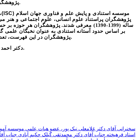
.
پژوهشگرا
موسسه استنادی و پایش علم و فناوری جهان اسلام
(ISC)
،
ساله (1399-1390) معرفی شدند. پژوهشگران هر ح
بر اساس حدود آستانه استنادی به عنوان نخبگان علمی گس
پژوهشگران در این فهرست، تعداد استنادهای صورت گرفته به تولیدات علمی آن‌ها است.
را اخذ کردند.
دکتر احمد
سخنرانی آقای دکتر غلامعلی نیک پور، عضو هیات علمی موسسه آم
استاد فرهیخته جناب آقای دکتر محمدتقی گیلک حکیم آبادی
جناب آقا