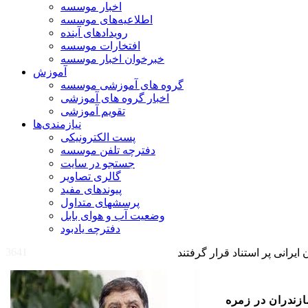
اخبار موسسه
اطلاعیه‌های موسسه
رویدادهای آینده
افتخارات موسسه
خبرخوان اخبار موسسه
آموزش
گروه های آموزشی موسسه
اخبار گروه های آموزشی
تقویم آموزشی
نیازمندی‌ها
پست الکترونیکی
دفترچه تلفن موسسه
جستجو در سایت
گالری تصاویر
پیوندهای مفید
پرسشهای متداول
وضعیت آب و هوای بابل
دفترچه یادبود
3641
زندران
در زمره