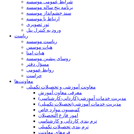
شرایط عمومی موسسه
برنامه پنج ساله موسسه
سند چشم‌انداز موسسه
ارتباط با موسسه
تور تصویری
ورود به کنترل پنل
ریاست
ریاست موسسه
هیات موسس
هیات امنا
روسای پیشین موسسه
مسؤل دفتر
روابط عمومی
حراست
معاونت‌ها
معاونت آموزشی و تحصیلات تکمیلی
معرفی معاون آموزش
مدیریت خدمات آموزشی(کاردانی-کارشناسی)
مدیریت خدمات آموزشی(تحصیلات تکمیلی)
کمیسیون موارد خاص
امور فارغ التحصیلان
ترم بندی کاردانی و کارشناسی
ترم بندی تحصیلات تکمیلی
فرم‌های معاونت