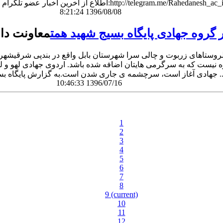
لاع از آخرین اخبار عضو تلگرام موسسه شوید:http://telegram.me/Rahedanesh_ac_ir
8:21:24 1396/08/08
گروه جهادی پایگاه بسیج شهید همت
معاونت دا
ه نیست که به سرگرمی هایتان اضافه شده باشد. اردوی جهادی لهو و لعب
ی جاری شدن است.به گزارش پایگاه بسیج شهید همت ...
10:46:33 1396/07/16
1
2
3
4
5
6
7
8
9
(current)
10
11
12