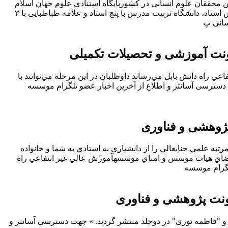
وم‌ انسانی در کشورپایگاه استنادی علوم جهان اسلام ISC طی گزارشی پرتولیدترین محققان کشور در حوزه علوم‌ انسانی را معرفی کرد. بر اساس این گزارش ۷
استاد از ۳۰ استاد برتر پرتولیدترین محققان علوم‌ انسانی در کشور از دانشگاه تهران می باشند. دانشگاه اصفهان با شش استاد، دانشگاه تربیت مدرس با پنج استاد و علامه طباطبایی با ۳
نت آموزشی و تحصیلات تکمیلی
ي راه دانش بابل مي‌رساند داوطلبان در اين مرحله مي‌توانند با
ت دسترسی آسانتر و اطلاع از آخرین اخبار عضو تلگرام موسسه
ژوهشی و فناوری
به علمي جنابعالي را از دانشياري به استادي به شما و خانواده
ماعضاي هيات موسس و امناي موسسهآموزش عالي غير انتفاعي راه
نت پژوهشی و فناوری
 یحیی زاده فر" ، "محمد خراسانی" و "فاطمه نوری" در دوجلد منتشر گردید. » جهت دسترسی آسانتر و