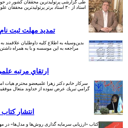
تمدید مهلت ثبت نا
بدين‌وسيله به اطلاع كليه داوطلبان علاقمند ب
مراجعه به این موسسه و با به همراه داشتن
ارتقاي مرتبه علمي
سركار خانم دكتر زهرا علميعضو محترم هيات امنا
گرامي تبريك عرض نموده از خداوند متعال موفقي
انتشار کتاب 