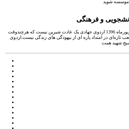
نشجویی و فرهنگی
بسیج دانشجویی مؤسسه آموزش عالی راه دانش بابلروستاهای زربوت و چالی سرا شهرستان بابل واقع در بندپی شرقیشهریورماه 1396 اردوی جهادی یک عادت شیرین نیست که هرچندوقت
 تازه‌ای در امتداد پاره ای از بیهودگی های زندگی نیست.اردوی