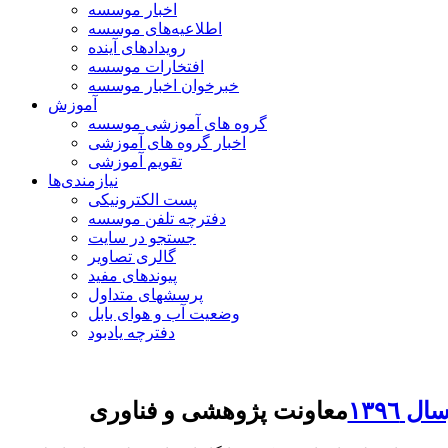
اخبار موسسه
اطلاعیه‌های موسسه
رویدادهای آینده
افتخارات موسسه
خبرخوان اخبار موسسه
آموزش
گروه های آموزشی موسسه
اخبار گروه های آموزشی
تقویم آموزشی
نیازمندی‌ها
پست الکترونیکی
دفترچه تلفن موسسه
جستجو در سایت
گالری تصاویر
پیوندهای مفید
پرسشهای متداول
وضعیت آب و هوای بابل
دفترچه یادبود
١٣٩٦
معاونت پژوهشی و فناوری