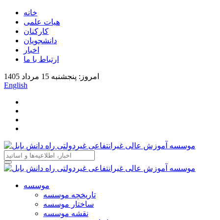
خانه
هیات علمی
کارکنان
دانشجویان
اخبار
ارتباط با ما
امروز: پنجشنبه 15 مرداد 1405
English
موسسه
تاریخچه موسسه
ساختار موسسه
نقشه موسسه