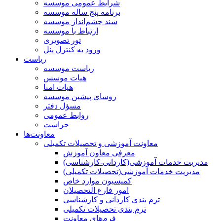
شرایط عمومی موسسه
برنامه پنج ساله موسسه
سند چشم‌انداز موسسه
ارتباط با موسسه
تور تصویری
ورود به کنترل پنل
ریاست
ریاست موسسه
هیات موسس
هیات امنا
روسای پیشین موسسه
مسؤل دفتر
روابط عمومی
حراست
معاونت‌ها
معاونت آموزشی و تحصیلات تکمیلی
معرفی معاون آموزش
مدیریت خدمات آموزشی(کاردانی-کارشناسی)
مدیریت خدمات آموزشی(تحصیلات تکمیلی)
کمیسیون موارد خاص
امور فارغ التحصیلان
ترم بندی کاردانی و کارشناسی
ترم بندی تحصیلات تکمیلی
فرم‌های معاونت