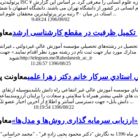
پرتولیدترین محققان عل
استاد، در میان ۳۰ رتبه برتر پرتولیدترین محققان علوم‌ انسانی پ ...
9:49:24 1396/09/02
م تکمیل ظرفیت در مقطع کارشناسی ارشد
معاو
ه تحصيل در رشته‌هاي تحصيلي مؤسسه آموزش عالي غيردولتي ـ غيرانتفاع
 مدارك مورد نیاز جهت ثبت نام در رشته مورد نظر اقدام نمایند.» جه
شوید:http://telegram.me/Rahedanesh_ac_ir
11:26:57 1396/08/25
 استادي سركار خانم دكتر زهرا علمي
معاونت پ
ي موسسه آموزش عالي غير انتفاعي راه دانش بابلبدينوسيله ارتقاي مرت
ت هاي علمي بيشتر همراه با سلامتي و سعادت را برايتان آرزومندي
دانش بابل» جهت دسترسی آسانتر و اطلاع از آخرین اخبار عضو تلگرام موسسه ...
10:19:54 1396/08/22
«ارزیابی سرمایه گذاری روش‌ها و مدل‌ها»
معاو
کتاب «ارزیابی سرمایه گذاری روش‌ها و مدل‌ها» در مهر ماه 1396 به نگارش "دکتر محمود