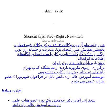
تاریخ انتشار:
Shortcut keys: Prev=Right , Next=Left
موضوعات مرتبط
شروع ثبت‌نام آزمون وکالت ۱۴۰۴ مرکز وکلای قوه قضاییه
نخستين همايش ملي اقتصاد پويا، مديريت و حسابداري نوين
زنگ ایرانداک: کارگاه آشنایی و کار با سامانه‌ها و پایگاه‌های
اطلاعات ایرانداک
جشنواره پایان نامه های برتر ایران
برگزاری اردوی یکروزه بازدید از نمایشگاه کتاب تهران
راهنمای ثبت نام و خرید بن کارت دانشجویی
موسسه آموزش عالی راه دانش بابل در فراخوان شهریور94 عضو
هیات علمی می پذیرد.
اخبار و رویدادها
سخنرانی آقای دکتر غلامعلی نیک پور، عضو هیات علمی
موسسه آموزش عالی راه دانش