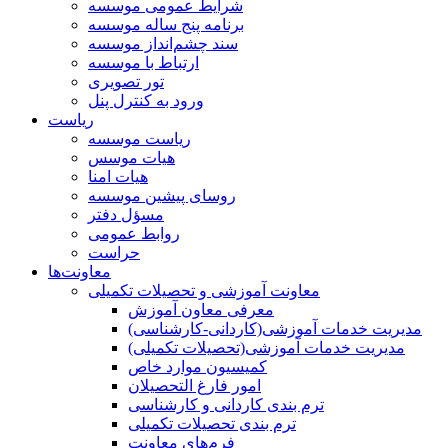
شرایط عمومی موسسه
برنامه پنج ساله موسسه
سند چشم‌انداز موسسه
ارتباط با موسسه
تور تصویری
ورود به کنترل پنل
ریاست
ریاست موسسه
هیات موسس
هیات امنا
روسای پیشین موسسه
مسؤل دفتر
روابط عمومی
حراست
معاونت‌ها
معاونت آموزشی و تحصیلات تکمیلی
معرفی معاون آموزش
مدیریت خدمات آموزشی(کاردانی-کارشناسی)
مدیریت خدمات آموزشی(تحصیلات تکمیلی)
کمیسیون موارد خاص
امور فارغ التحصیلان
ترم بندی کاردانی و کارشناسی
ترم بندی تحصیلات تکمیلی
فرم‌های معاونت