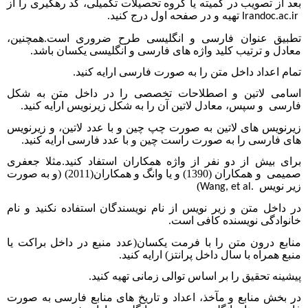
بعد از تصویب در کمیته یا گروه تحصیلات تکمیلی، کد رهگیری را از
تهیه و در صفحه اول درج کنید.
Irandoc.ac.ir
تطبیق عنوان فارسی و انگلیسی طرح ضروری است.همچنین،
معادل و ترتیب کلید واژه های فارسی و انگلیسی یکسان باشد.
تمام اعداد داخل متن را به صورت فارسی ارایه کنید.
اسامی لاتین و اصطلاحات تخصصی را در داخل متن به شکل
فارسی
و سپس، معادل لاتین آن را به شکل زیرنویس ارایه کنید.
زیرنویس های لاتین به صورت چپ چین و با عدد لاتین، و زیرنویس
های فارسی را به صورت راست چین و با عدد فارسی ارایه کنید.
برای بیش از دو نفر از واژه همکاران استفاد کنید.مثلا جعفری
صمیمی
و همکاران (1390) و یا وانگ و همکاران(2011) (و به صورت
زیر نویس
)
Wang, et al.
در داخل متن و زیر نویس از نام نویسندگان استفاده نکنید و نام
خانوادگی نویسنده کافی است.
منابع درون متن را با فرمت یکسان(عدد منبع در داخل براکت یا
منبع همراه با سال داخل پرانتز) ارایه کنید.
پیشینه تحقیق را بر اساس توالی زمانی تهیه کنید.
در بخش منابع و مآخذ، اعداد و تاریخ های منابع فارسی به صورت