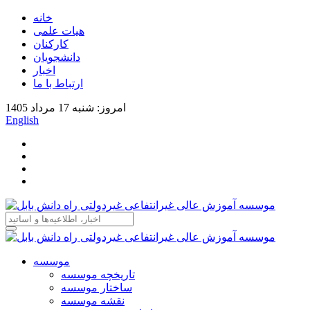
خانه
هیات علمی
کارکنان
دانشجویان
اخبار
ارتباط با ما
امروز: شنبه 17 مرداد 1405
English
موسسه
تاریخچه موسسه
ساختار موسسه
نقشه موسسه