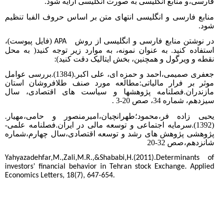
فارسی،و منابع انگلیسی به صورت انگلیسی ارایه شود.
منابع فارسی و انگلیسی انتهای متن بر اساس حروف الفبا تنظیم
شود.
در نوشتن منابع فارسی و انگلیسی از روش
(فایل پیوست)،
APA
استفاده کنید. به عنوان نمونه، به موارد زیر توجه کنید( به محل
نقطه و ویرگول و همچنین، بخش ایتالیک دقت کنید):
جعفری صمیمی،احمد و حمزه ای، علی اکبر.(1384).بررسی عوامل
موثر بر فرار مالیاتی:مطالعه مورد صنف طلافروشان استان
مازندران.فصلنامه پژوهشها و سیاست های اقتصادی، سال
سیزدهم، شماره 34، صص 20-3 .
یحیی زاده فر،محمود؛طهرانچیان،امیرمنصور و حامی،مهیار.
(1392).سرمایه اجتماعی و توسعه مالی در ایران.فصلنامه علمی-
پژوهشی پژوهش های رشد و توسعه اقتصادی،سال چهارم،شماره
شانزدهم،صص 32-20
Yahyazadehfar,M.,Zali,M.R.,&Shababi,H.(2011).Determinants of
investors’ financial behavior in Tehran stock Exchange. Applied
Economics Letters, 18(7), 647-654.