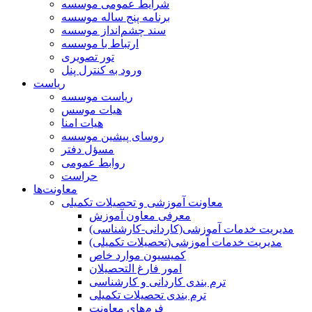
شرایط عمومی موسسه
برنامه پنج ساله موسسه
سند چشم‌انداز موسسه
ارتباط با موسسه
تور تصویری
ورود به کنترل پنل
ریاست
ریاست موسسه
هیات موسس
هیات امنا
روسای پیشین موسسه
مسؤل دفتر
روابط عمومی
حراست
معاونت‌ها
معاونت آموزشی و تحصیلات تکمیلی
معرفی معاون آموزش
مدیریت خدمات آموزشی(کاردانی-کارشناسی)
مدیریت خدمات آموزشی(تحصیلات تکمیلی)
کمیسیون موارد خاص
امور فارغ التحصیلان
ترم بندی کاردانی و کارشناسی
ترم بندی تحصیلات تکمیلی
فرم‌های معاونت