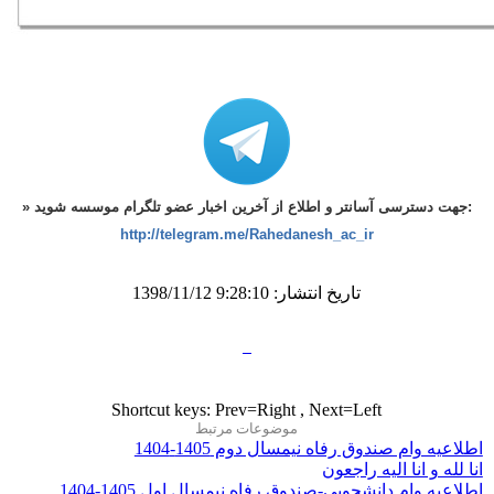
» جهت دسترسی آسانتر و اطلاع از آخرین اخبار عضو تلگرام موسسه شوید:
http://telegram.me/Rahedanesh_ac_ir
تاریخ انتشار: 9:28:10 1398/11/12
Shortcut keys: Prev=Right , Next=Left
موضوعات مرتبط
اطلاعیه وام صندوق رفاه نیمسال دوم 1405-1404
انا لله و انا الیه راجعون
اطلاعیه وام دانشجویی-صندوق رفاه نیمسال اول 1405-1404