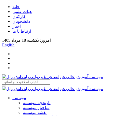
خانه
هیات علمی
کارکنان
دانشجویان
اخبار
ارتباط با ما
امروز: یکشنبه 18 مرداد 1405
English
موسسه
تاریخچه موسسه
ساختار موسسه
نقشه موسسه