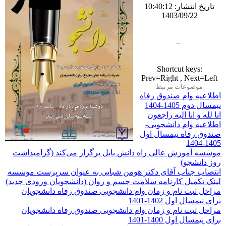
تاریخ انتشار: 10:40:12
1403/09/22
Shortcut keys:
Prev=Right , Next=Left
موضوعات مرتبط
اطلاعیه وام صندوق رفاه
نیمسال دوم 1405-1404
انا لله و انا الیه راجعون
اطلاعیه وام دانشجویی-
صندوق رفاه نیمسال اول
1405-1404
موسسه آموزش عالی راه دانش بابل برگزار می‌کند (گرامیداشت
روز دانشجو)
انتصاب جناب آقای دکتر هومن شبابی به عنوان سرپرست موسسه
لینک تکمیل کارنامه سلامت جسم و روان (دانشجویان ورودی جدید)
مراحل ثبت نام و زمان وام دانشجویی صندوق رفاه دانشجویان
برای نیمسال اول 1402-1401
مراحل ثبت نام و زمان وام دانشجویی صندوق رفاه دانشجویان
برای نیمسال اول 1400-1401