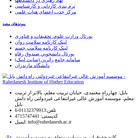
نهاد رهبری در دانشگاهها
ترم بندی کاردانی و کارشناسی
مرکز جذب اعضای هیات علمی
پیوندهای مفید
پورتال وزارت علوم، تحقیقات و فناوری
لینک کارنامه سلامت روان
لینک کارنامه سلامت جسم
پورتال دانشجويي صندوق رفاه
سامانه جامع زائرین (سایت لبیک)
دانشگاه مازندران
بابل: چهارراه معتمدی، خیابان تربیت معلم، بالاتر از تربیت
معلم، موسسه آموزش عالی غیرانتفاعی غیردولتی راه دانش
بابل
تلفن:
01132379913-6
كدپستی:
4715747441
info@rahedanesh.ac.ir
ایمیل:
کلیه حقوق این وب سایت متعلق به
موسسه آموزش عالی