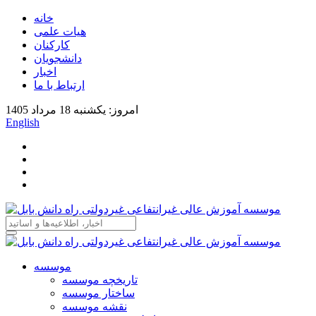
خانه
هیات علمی
کارکنان
دانشجویان
اخبار
ارتباط با ما
امروز: یکشنبه 18 مرداد 1405
English
موسسه
تاریخچه موسسه
ساختار موسسه
نقشه موسسه