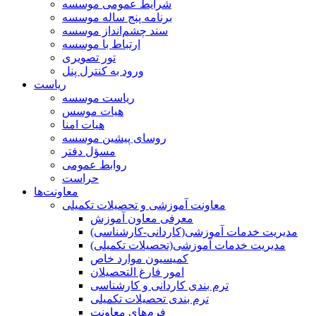
شرایط عمومی موسسه
برنامه پنج ساله موسسه
سند چشم‌انداز موسسه
ارتباط با موسسه
تور تصویری
ورود به کنترل پنل
ریاست
ریاست موسسه
هیات موسس
هیات امنا
روسای پیشین موسسه
مسؤل دفتر
روابط عمومی
حراست
معاونت‌ها
معاونت آموزشی و تحصیلات تکمیلی
معرفی معاون آموزش
مدیریت خدمات آموزشی(کاردانی-کارشناسی)
مدیریت خدمات آموزشی(تحصیلات تکمیلی)
کمیسیون موارد خاص
امور فارغ التحصیلان
ترم بندی کاردانی و کارشناسی
ترم بندی تحصیلات تکمیلی
فرم‌های معاونت