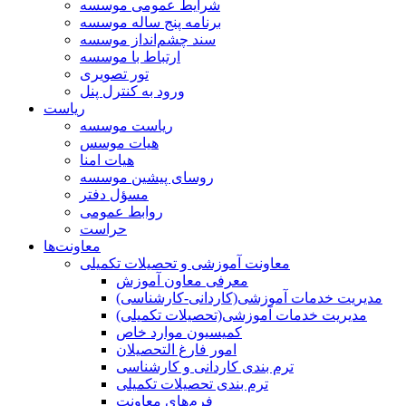
شرایط عمومی موسسه
برنامه پنج ساله موسسه
سند چشم‌انداز موسسه
ارتباط با موسسه
تور تصویری
ورود به کنترل پنل
ریاست
ریاست موسسه
هیات موسس
هیات امنا
روسای پیشین موسسه
مسؤل دفتر
روابط عمومی
حراست
معاونت‌ها
معاونت آموزشی و تحصیلات تکمیلی
معرفی معاون آموزش
مدیریت خدمات آموزشی(کاردانی-کارشناسی)
مدیریت خدمات آموزشی(تحصیلات تکمیلی)
کمیسیون موارد خاص
امور فارغ التحصیلان
ترم بندی کاردانی و کارشناسی
ترم بندی تحصیلات تکمیلی
فرم‌های معاونت