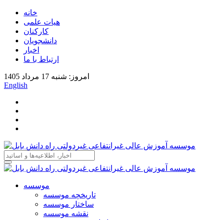
خانه
هیات علمی
کارکنان
دانشجویان
اخبار
ارتباط با ما
امروز: شنبه 17 مرداد 1405
English
موسسه
تاریخچه موسسه
ساختار موسسه
نقشه موسسه