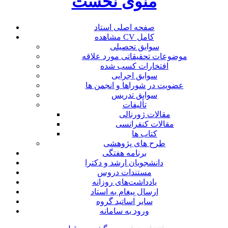
منوی نخست
صفحه اصلی استاد
مشاهده CV کامل
سوابق تحصیلی
موضوعات تحقیقاتی مورد علاقه
افتخارات کسب شده
سوابق اجرایی
عضویت در شوراها و انجمن ها
سوابق تدریس
تألیفات
مقالات ژورنالی
مقالات کنفرانسی
کتاب ها
طرح های پژوهشی
برنامه هفتگی
دانشجویان ارشد و دکترا
مستندات دروس
یادداشت‌های روزانه
ارسال پیغام به استاد
سایر اساتید گروه
ورود به سامانه