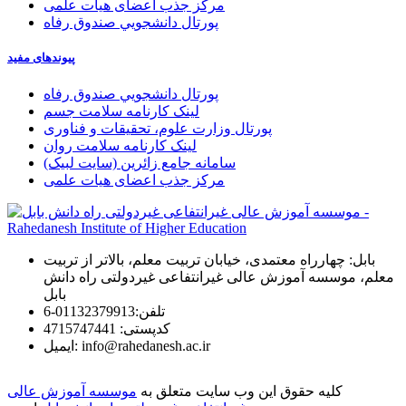
مرکز جذب اعضای هیات علمی
پورتال دانشجويي صندوق رفاه
پیوندهای مفید
پورتال دانشجويي صندوق رفاه
لینک کارنامه سلامت جسم
پورتال وزارت علوم، تحقیقات و فناوری
لینک کارنامه سلامت روان
سامانه جامع زائرین (سایت لبیک)
مرکز جذب اعضای هیات علمی
بابل: چهارراه معتمدی، خیابان تربیت معلم، بالاتر از تربیت
معلم، موسسه آموزش عالی غیرانتفاعی غیردولتی راه دانش
بابل
تلفن:
01132379913-6
كدپستی:
4715747441
info@rahedanesh.ac.ir
ایمیل:
کلیه حقوق این وب سایت متعلق به
موسسه آموزش عالی