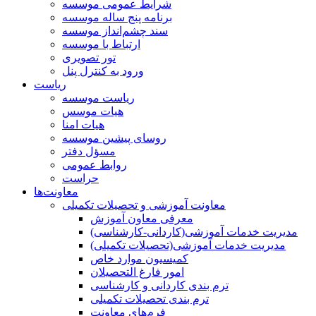
شرایط عمومی موسسه
برنامه پنج ساله موسسه
سند چشم‌انداز موسسه
ارتباط با موسسه
تور تصویری
ورود به کنترل پنل
ریاست
ریاست موسسه
هیات موسس
هیات امنا
روسای پیشین موسسه
مسؤل دفتر
روابط عمومی
حراست
معاونت‌ها
معاونت آموزشی و تحصیلات تکمیلی
معرفی معاون آموزش
مدیریت خدمات آموزشی(کاردانی-کارشناسی)
مدیریت خدمات آموزشی(تحصیلات تکمیلی)
کمیسیون موارد خاص
امور فارغ التحصیلان
ترم بندی کاردانی و کارشناسی
ترم بندی تحصیلات تکمیلی
فرم‌های معاونت