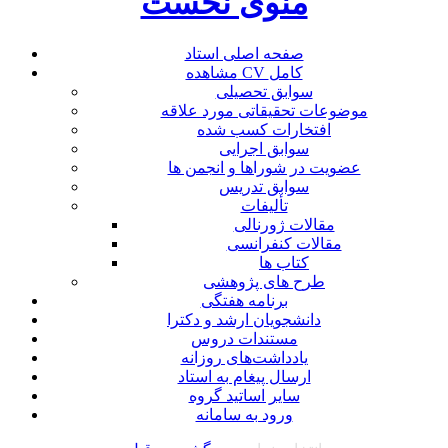
منوی نخست
صفحه اصلی استاد
مشاهده CV کامل
سوابق تحصیلی
موضوعات تحقیقاتی مورد علاقه
افتخارات کسب شده
سوابق اجرایی
عضویت در شوراها و انجمن ها
سوابق تدریس
تألیفات
مقالات ژورنالی
مقالات کنفرانسی
کتاب ها
طرح های پژوهشی
برنامه هفتگی
دانشجویان ارشد و دکترا
مستندات دروس
یادداشت‌های روزانه
ارسال پیغام به استاد
سایر اساتید گروه
ورود به سامانه