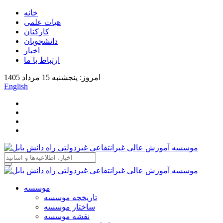
خانه
هیات علمی
کارکنان
دانشجویان
اخبار
ارتباط با ما
امروز: پنجشنبه 15 مرداد 1405
English
موسسه
تاریخچه موسسه
ساختار موسسه
نقشه موسسه