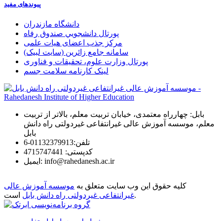
پیوندهای مفید
دانشگاه مازندران
پورتال دانشجويي صندوق رفاه
مرکز جذب اعضای هیات علمی
سامانه جامع زائرین (سایت لبیک)
پورتال وزارت علوم، تحقیقات و فناوری
لینک کارنامه سلامت جسم
بابل: چهارراه معتمدی، خیابان تربیت معلم، بالاتر از تربیت
معلم، موسسه آموزش عالی غیرانتفاعی غیردولتی راه دانش
بابل
تلفن:
01132379913-6
كدپستی:
4715747441
info@rahedanesh.ac.ir
ایمیل:
کلیه حقوق این وب سایت متعلق به
موسسه آموزش عالی
است.
غیرانتفاعی غیردولتی راه دانش بابل