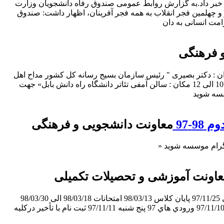
50 و 100 درصدی جرائم بدهکاران به این صندوق خبر داد.به گزارش روابط عمومی صندوق رفاه دانشجویان وزارت
و چهلمین فجر انقلاب به همه فجر آفرینان، اظهار داشت: صندوق
 فرهنگی
ان : دکتر بصیری " رئیس سازمان بسیج رسانه کل کشور مداح اهل
بیت : کربلایی علی کلهر مجری توانمند صدا و سیمای مازندران آقای مصطفی محمدی زمان سه شنبه 97/11/30 از ساعت 10 الی 12 مکان : سالن آمفی تئاتر دانشگاه راه دانش بابل» جهت
-97
معاونت دانشجویی و فرهنگی
اونت آموزشی و تحصیلات تکمیلی
تقويم آموزشي نيمسال دوم سال تحصيلي 98-97 انتخاب واحد 97/11/09 الی 97/11/12 شروع كلاس 97/11/13 حذف و اضافه 97/11/24 الی 97/11/25 پایان کلاس 98/03/13 امتحانات 98/03/18 الی 98/03/30
*زمان انتخاب واحد دانشجويان سال ورودي روز تاريخ انتخاب واحد ورودي هاي 95 و ماقبل سه شنبه 97/11/09 ورودی هاي 96 چهار شنبه 97/11/10 ورودي هاي 97 پنج شنبه 97/11/11 ثبت نام با تأخير دركليه