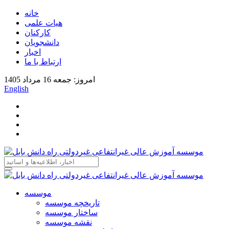
خانه
هیات علمی
کارکنان
دانشجویان
اخبار
ارتباط با ما
امروز: جمعه 16 مرداد 1405
English
موسسه
تاریخچه موسسه
ساختار موسسه
نقشه موسسه