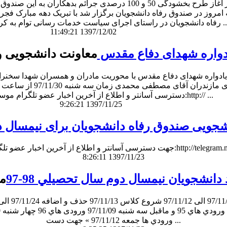
مشاور وزیر و رئیس صندوق رفاه دانشجویان از آغاز طرح بخشودگی 
امروز در صندوق رفاه دانشجویان برگزار شد با تبریک دهه مبارک فجر 
راستای اجرای سیاست خدمات رسانی توام به کرامت انسانی به دان ...
11:49:21 1397/12/02
ادواره شهدای دفاع مقدس
معاونت دانشجویی و
ین یادواره شهدای دفاع مقدس با محوریت مادران و همسران شهدا سخنر
دسترسی آسانتر و اطلاع از آخرین اخبار عضو تلگرام موسسه شوید:http:// ...
9:26:21 1397/11/25
جویی صندوق رفاه دانشجویان برای نیمسال دوم 98
سسه شوید:http://telegram.me/Rahedanesh_ac_ir
8:26:11 1397/11/23
انشجويان نيمسال دوم سال تحصيلي 98-97
مع
ورودي ها جمعه 97/11/12 » جهت دست ...