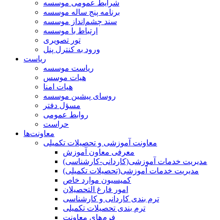
شرایط عمومی موسسه
برنامه پنج ساله موسسه
سند چشم‌انداز موسسه
ارتباط با موسسه
تور تصویری
ورود به کنترل پنل
ریاست
ریاست موسسه
هیات موسس
هیات امنا
روسای پیشین موسسه
مسؤل دفتر
روابط عمومی
حراست
معاونت‌ها
معاونت آموزشی و تحصیلات تکمیلی
معرفی معاون آموزش
مدیریت خدمات آموزشی(کاردانی-کارشناسی)
مدیریت خدمات آموزشی(تحصیلات تکمیلی)
کمیسیون موارد خاص
امور فارغ التحصیلان
ترم بندی کاردانی و کارشناسی
ترم بندی تحصیلات تکمیلی
فرم‌های معاونت