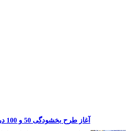
آغاز طرح بخشودگی 50 و 100 درصدی جرائم بدهکاران به صندوق رفاه دانشجویان