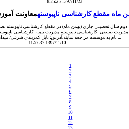
8:25:25 1397/11/23
من ماه مقطع کارشناسی ناپیوسته
معاونت آموز
دوم سال تحصیلی جاری (بهمن ماه) در مقطع کارشناسی ناپیوسته بصور
نام به موسسه مراجعه نمایند.آدرس: بابل کمربندی شرقی/ میدان شهید بزاز/ چ ...
11:57:37 1397/11/10
1
2
3
4
5
6
7
8
9
10
11
12
13