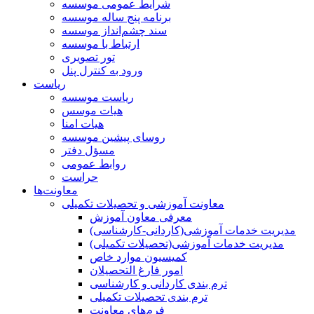
شرایط عمومی موسسه
برنامه پنج ساله موسسه
سند چشم‌انداز موسسه
ارتباط با موسسه
تور تصویری
ورود به کنترل پنل
ریاست
ریاست موسسه
هیات موسس
هیات امنا
روسای پیشین موسسه
مسؤل دفتر
روابط عمومی
حراست
معاونت‌ها
معاونت آموزشی و تحصیلات تکمیلی
معرفی معاون آموزش
مدیریت خدمات آموزشی(کاردانی-کارشناسی)
مدیریت خدمات آموزشی(تحصیلات تکمیلی)
کمیسیون موارد خاص
امور فارغ التحصیلان
ترم بندی کاردانی و کارشناسی
ترم بندی تحصیلات تکمیلی
فرم‌های معاونت