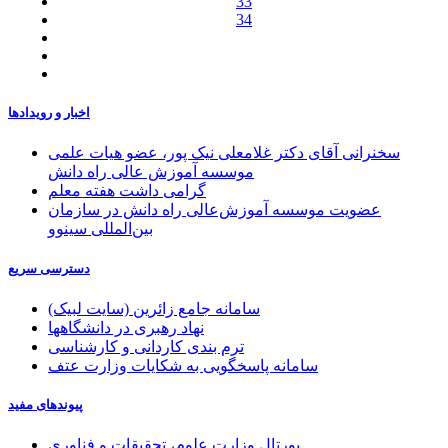
33
34
اخبار و رویدادها
سخنرانی آقای دکتر غلامعلی نیک پور، عضو هیات علمی
موسسه آموزش عالی راه دانش
گرامی داشت هفته معلم
عضویت موسسه آموزش‌عالی راه دانش در سازمان
بین‌المللی سینوو
دسترسی سریع
سامانه جامع زائرین (سایت لبیک)
نهاد رهبری در دانشگاهها
ترم بندی کاردانی و کارشناسی
سامانه پاسخگویی به شکایات وزارت عتف
پیوندهای مفید
پورتال وزارت علوم، تحقیقات و فناوری