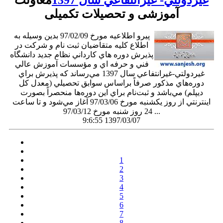
غيردولتي- غيرانتفاعي سال 1397
معاونت
آموزشی و تحصیلات تکمیلی
پيرو اطلاعيه مورخ 97/02/09 بدين وسيله به
اطلاع كليه متقاضيان ثبت نام و شركت در
پذيرش دوره هاي كارداني نظام جديد دانشگاه
فني و حرفه اي و مؤسسات آموزش عالي
غيردولتي-غيرانتفاعي سال 1397 مي‌رساند كه پذيرش براي
دوره‌هاي مذكور صرفاً براساس سوابق تحصيلي (معدل كل
ديپلم) مي‌باشد و ثبت‌نام براي اين دوره‌ها منحصراً بصورت
اينترنتي از روز يكشنبه مورخ 97/03/06 آغاز مي‌شود و تا ساعت
24 روز شنبه مورخ 97/03/12 ...
9:6:55 1397/03/07
1
2
3
4
5
6
7
8