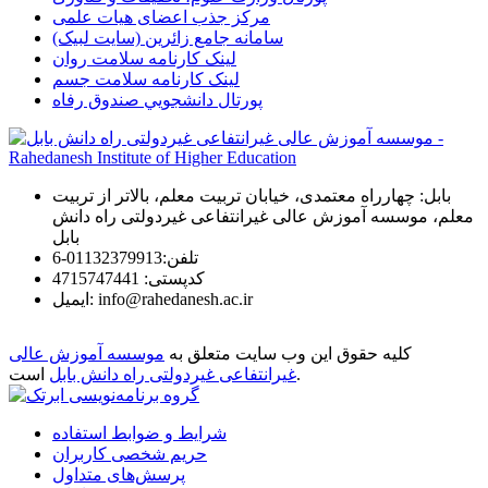
مرکز جذب اعضای هیات علمی
سامانه جامع زائرین (سایت لبیک)
لینک کارنامه سلامت روان
لینک کارنامه سلامت جسم
پورتال دانشجويي صندوق رفاه
بابل: چهارراه معتمدی، خیابان تربیت معلم، بالاتر از تربیت
معلم، موسسه آموزش عالی غیرانتفاعی غیردولتی راه دانش
بابل
تلفن:
01132379913-6
كدپستی:
4715747441
info@rahedanesh.ac.ir
ایمیل:
کلیه حقوق این وب سایت متعلق به
موسسه آموزش عالی
است.
غیرانتفاعی غیردولتی راه دانش بابل
شرایط و ضوابط استفاده
حریم شخصی کاربران
پرسش‌های متداول