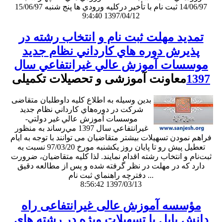
14/06/97 ثبت نام با تأخير دركليه ورودي ها پنج شنبه 15/06/97
9:4:40 1397/04/12
تمديد مهلت ثبت نام و انتخاب رشته در
پذيرش دوره هاي كارداني نظام جديد
موسسات آموزش عالي غيرانتفاعي سال
1397
معاونت آموزشی و تحصیلات تکمیلی
بدين وسيله به اطلاع كليه داوطلبان متقاضی
شرکت در دوره‌هاي كارداني نظام جديد
موسسات آموزش عالي غير دولتي-
غيرانتفاعي سال 1397 مي‌رساند به منظور
فراهم نمودن تسهيلات بيشتر متقاضيان می توانند با توجه به ايام
تعطيل پيش رو تا پايان روز يكشنبه مورخ 97/03/20 نسبت به
ثبت‌نام و انتخاب رشته اقدام نمايند. لذا كليه متقاضيان، ضرورت
دارد كه در مهلت در نظر گرفته شده و پس از مطالعه دقيق
دفترچه راهنماي ثبت نام ...
8:56:42 1397/03/13
مؤسسه آموزش عالی غیرانتفاعی راه
دانش بابل با تسهیلات ویژه در رشته های