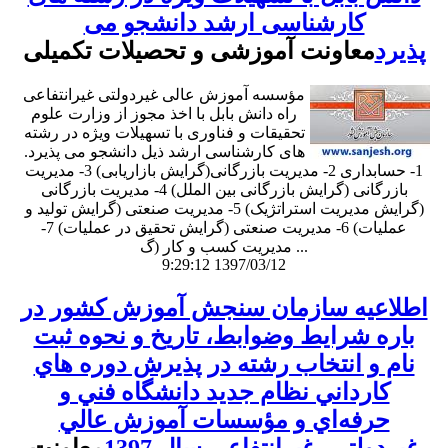
کارشناسی ارشد دانشجو می
پذیرد
معاونت آموزشی و تحصیلات تکمیلی
مؤسسه آموزش عالی غیردولتی غیرانتفاعی
راه دانش بابل با اخذ مجوز از وزارت علوم
تحقیقات و فناوری با تسهیلات ویژه در رشته
های کارشناسی ارشد ذیل دانشجو می پذیرد.
1- حسابداری 2- مدیریت بازرگانی(گرایش بازاریابی) 3- مدیریت
بازرگانی (گرایش بازرگانی بین الملل) 4- مدیریت بازرگانی
(گرایش مدیریت استراتژیک) 5- مدیریت صنعتی (گرایش تولید و
عملیات) 6- مدیریت صنعتی (گرایش تحقیق در عملیات) 7-
مدیریت کسب و کار (گ ...
9:29:12 1397/03/12
اطلاعيه سازمان سنجش آموزش كشور در
باره شرايط وضوابط، تاريخ و نحوه ثبت
نام و انتخاب رشته در پذيرش دوره هاي
كارداني نظام جديد دانشگاه فني و
حرفه‌اي و مؤسسات آموزش عالي