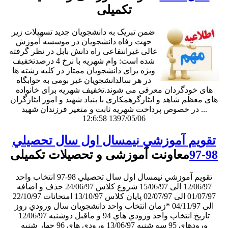
تکمیلی
ضمن تبریک به دانشجویان جدید تسهیلات زیر
جهت رفاه دانشجویان در موسسه آموزش
عالی غیرانتفاعی راه دانش بابل در نظر گرفته
شده است: وام شهریه با نرخ 4 درصدتخفیف
ویژه برای دانشجویان ممتاز در کلیه رشته ها
در هر سالدانشجویان غیر بومی به خوابگاه
های خودگردان معرفی می شوند.تخفیف شهریه برای خانواده
های معظم شاهد و ایثارگرهمکاری با بنیاد شهید و امور ایثارگران
در خصوص پرداخت شهریه ثابت و متغیر فرزندان شهید ...
12:6:58 1397/05/06
تقويم آموزشي نيمسال اول سال تحصيلي
98-97
معاونت آموزشی و تحصیلات تکمیلی
تقويم آموزشي نيمسال اول سال تحصيلي 98-97 انتخاب واحد
12/06/97 الی 15/06/97 شروع كلاس 24/06/97 حذف و اضافه
01/07/97 الی 02/07/97 پایان کلاس 13/10/97 امتحانات 22/10/97
الی 04/11/97 *زمان انتخاب واحد دانشجويان سال ورودي روز
تاريخ انتخاب واحد ورودي هاي 94 و ماقبل دوشنبه 12/06/97
ورودهاي 95 سه شنبه 13/06/97 ورودي هاي 96 چهار شنبه