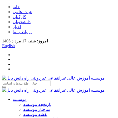
خانه
هیات علمی
کارکنان
دانشجویان
اخبار
ارتباط با ما
امروز: شنبه 17 مرداد 1405
English
موسسه
تاریخچه موسسه
ساختار موسسه
نقشه موسسه