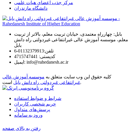
مرکز جذب اعضای هیات علمی
دانشگاه مازندران
بابل: چهارراه معتمدی، خیابان تربیت معلم، بالاتر از تربیت
معلم، موسسه آموزش عالی غیرانتفاعی غیردولتی راه دانش
بابل
تلفن:
01132379913-6
كدپستی:
4715747441
info@rahedanesh.ac.ir
ایمیل:
کلیه حقوق این وب سایت متعلق به
موسسه آموزش عالی
است.
غیرانتفاعی غیردولتی راه دانش بابل
شرایط و ضوابط استفاده
حریم شخصی کاربران
پرسش‌های متداول
ورود به سامانه
رفتن به بالای صفحه