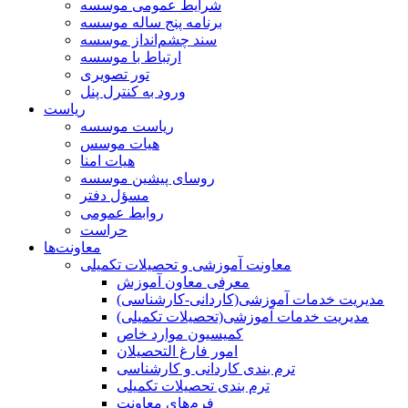
شرایط عمومی موسسه
برنامه پنج ساله موسسه
سند چشم‌انداز موسسه
ارتباط با موسسه
تور تصویری
ورود به کنترل پنل
ریاست
ریاست موسسه
هیات موسس
هیات امنا
روسای پیشین موسسه
مسؤل دفتر
روابط عمومی
حراست
معاونت‌ها
معاونت آموزشی و تحصیلات تکمیلی
معرفی معاون آموزش
مدیریت خدمات آموزشی(کاردانی-کارشناسی)
مدیریت خدمات آموزشی(تحصیلات تکمیلی)
کمیسیون موارد خاص
امور فارغ التحصیلان
ترم بندی کاردانی و کارشناسی
ترم بندی تحصیلات تکمیلی
فرم‌های معاونت