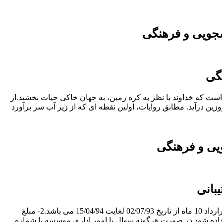
جویی و فرهنگی
گی
و پنجم ماه ذوالقعده، روزی است که خداوند با نظر به کره زمین، به جهان خاکی حیات بخشید.از
ن درآید. مطابق روایات، اولین نقطه ای که از زیر آب سر برآورد
یی و فرهنگی
بانی
موسسه آموزش عالی غیر انتفاعی غیر دولتی راه دانش بابل در نظر دارد انتشارات خود را بشرح ذیل به پیمانکار واگذار نماید:1- مدت قرارداد 10 ماه از تاریخ 02/07/93 لغایت 15/04/94 می باشد.2- مبلغ
نده شدن طی چکی به امور مالی تحویل داده شود.در صورت هرگونه سوال با امور اداری موسسه با شماره