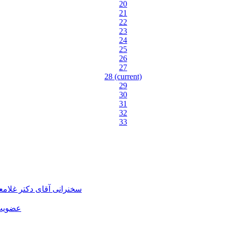
20
21
22
23
24
25
26
27
28
(current)
29
30
31
32
33
سخنرانی آقای دکتر غلام
عضویت 