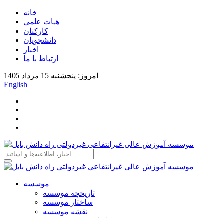
خانه
هیات علمی
کارکنان
دانشجویان
اخبار
ارتباط با ما
امروز: پنجشنبه 15 مرداد 1405
English
موسسه
تاریخچه موسسه
ساختار موسسه
نقشه موسسه