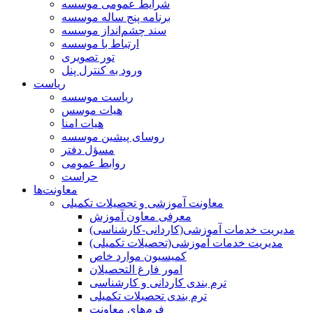
شرایط عمومی موسسه
برنامه پنج ساله موسسه
سند چشم‌انداز موسسه
ارتباط با موسسه
تور تصویری
ورود به کنترل پنل
ریاست
ریاست موسسه
هیات موسس
هیات امنا
روسای پیشین موسسه
مسؤل دفتر
روابط عمومی
حراست
معاونت‌ها
معاونت آموزشی و تحصیلات تکمیلی
معرفی معاون آموزش
مدیریت خدمات آموزشی(کاردانی-کارشناسی)
مدیریت خدمات آموزشی(تحصیلات تکمیلی)
کمیسیون موارد خاص
امور فارغ التحصیلان
ترم بندی کاردانی و کارشناسی
ترم بندی تحصیلات تکمیلی
فرم‌های معاونت