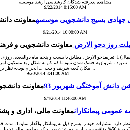
مشاهده پذیرفته شدگان کارشناسی ارشد موسسه
9/22/2014 8:15:00 AM
 جهادی بسیج دانشجویی موسسه
معاونت دانش
9/21/2014 10:08:00 AM
لت روز دحو الارض
معاونت دانشجویی و فرهن
فردا "دحوالارض" می‌باشد، از دستش ندهید! (+اعمال) 1. تعریفدحو الارض، مطابق با بیست 
 آب بود ـ شروع به خشک شدن نمود تا کم کم به شکل ربع مسکون امروزی
مکان کعبه شریف و بیت ا... الحرام بود.به نظر بر ...
9/20/2014 8:41:00 AM
دانش آموختگی شهریور 93
معاونت دانشجو
9/4/2014 11:46:00 AM
ه عمومی پیمانکاران
معاونت مالی، اداری و پشتی
مناقصه در پاکت در بسته به مدیر اداری موسسه تحویل داده شود.3- مبلغ 50% مناقصه پس از بر