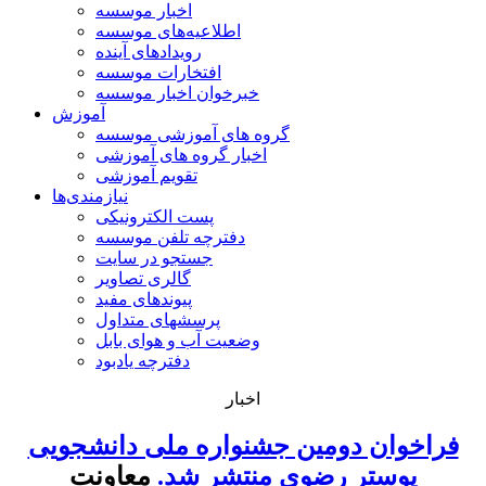
اخبار موسسه
اطلاعیه‌های موسسه
رویدادهای آینده
افتخارات موسسه
خبرخوان اخبار موسسه
آموزش
گروه های آموزشی موسسه
اخبار گروه های آموزشی
تقویم آموزشی
نیازمندی‌ها
پست الکترونیکی
دفترچه تلفن موسسه
جستجو در سایت
گالری تصاویر
پیوندهای مفید
پرسشهای متداول
وضعیت آب و هوای بابل
دفترچه یادبود
اخبار
فراخوان دومین جشنواره ملی دانشجویی
پوستر رضوی منتشر شد.
معاونت