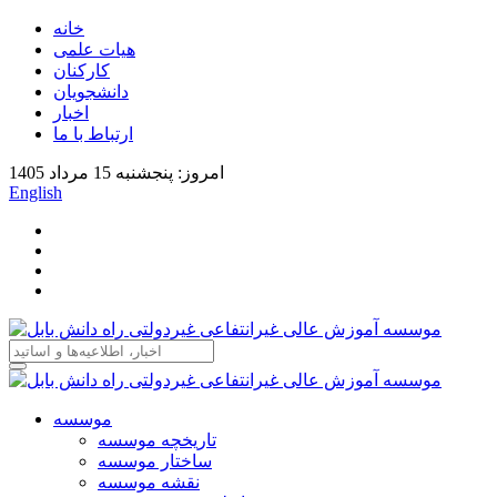
خانه
هیات علمی
کارکنان
دانشجویان
اخبار
ارتباط با ما
امروز: پنجشنبه 15 مرداد 1405
English
موسسه
تاریخچه موسسه
ساختار موسسه
نقشه موسسه