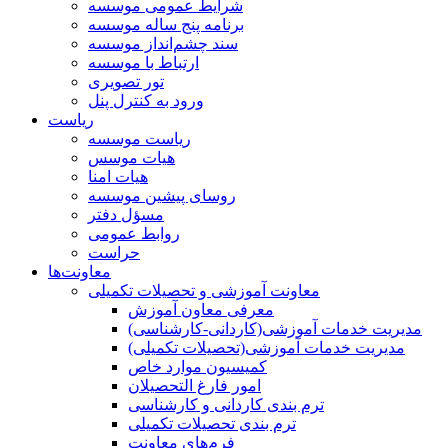
شرایط عمومی موسسه
برنامه پنج ساله موسسه
سند چشم‌انداز موسسه
ارتباط با موسسه
تور تصویری
ورود به کنترل پنل
ریاست
ریاست موسسه
هیات موسس
هیات امنا
روسای پیشین موسسه
مسؤل دفتر
روابط عمومی
حراست
معاونت‌ها
معاونت آموزشی و تحصیلات تکمیلی
معرفی معاون آموزش
مدیریت خدمات آموزشی(کاردانی-کارشناسی)
مدیریت خدمات آموزشی(تحصیلات تکمیلی)
کمیسیون موارد خاص
امور فارغ التحصیلان
ترم بندی کاردانی و کارشناسی
ترم بندی تحصیلات تکمیلی
فرم‌های معاونت