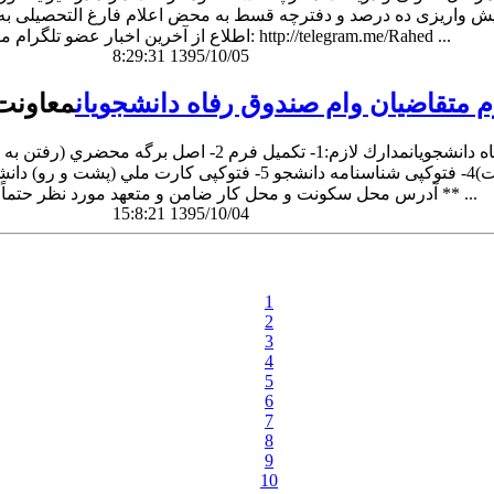
ور فیش واریزی ده درصد و دفترچه قسط به محض اعلام فارغ التحصیلی 
اطلاع از آخرین اخبار عضو تلگرام موسسه شوید: http://telegram.me/Rahed ...
8:29:31 1395/10/05
م متقاضيان وام صندوق رفاه دانشجويان
معاونت
** آدرس محل سكونت و محل كار ضامن و متعهد مورد نظر حتماً بايد با كدپستي و ...
15:8:21 1395/10/04
1
2
3
4
5
6
7
8
9
10