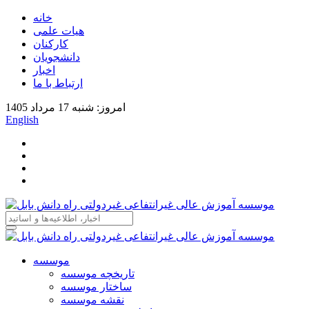
خانه
هیات علمی
کارکنان
دانشجویان
اخبار
ارتباط با ما
امروز: شنبه 17 مرداد 1405
English
موسسه
تاریخچه موسسه
ساختار موسسه
نقشه موسسه