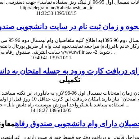
برای دریافت برنامه کامل امتحانات امتحانات نیمسال اول 95-96 از لینک ریز
http://telegram.me/Rahedanesh_ac_ir
11:32:33 1395/10/15
نحوه و زمان ثبت نام در سایت دانشجویی صند
سایت اینترنتی صندوق رفاه به آدرس www.swf.ir شوید. 2- بعد ...
10:49:41 1395/10/11
ای دریافت کارت ورود به جسله امتحان به دان
تکمیلی
قابل توجه دانشجویان محترمبا توجه به فرارسیدن زمان امتحان
مکان امتحان خود حتما به "کارت ورو
استفاده میباشد.باتشکرواحد آموزش موسسه راه دانش بابل» جهت دسترسی ...
14:18:27 1395/10/05
حصیلان دارای وام دانشجویی صندوق رفاه
معاون