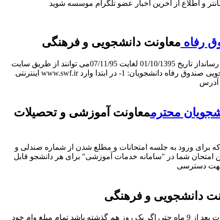
 استفاده نمایید.» جهت دسترسی آسانتر و اطلاع از آخرین اخبار عضو تلگرام موسسه شوید:
وق رفاه
معاونت دانشجویی و فرهنگی
اطلاعیه ثبت نام وام صندوق رفاه دانشجویان نیمسال دوم 96-1395به اطلاع کلیه متقاضیان وام نیمسال دوم 96-95 می رسانداز تاریخ 01/10/1395 لغایت 07/11/95می توانند از طریق سایت
اینترنتی www.swf.ir ثبت نام و جهت تحویل مدارک به واحد مالی (سرکار خانم باقرزاده) مراجعه نمایند.نحوه ثبت وام از طریق پورتال دانشجویی صندوق رفاه دانشجویان: 1- در ابتدا وارد
شجویان محترم
معاونت آموزشی و تحصیلات
ات نیمسال اول 96-95 لازم به یادآوری این نکته میباشد که برای ورود به جلسه امتحانات و مطلع شدن از شماره صندلی و
د به جلسه امتحان" نیاز دارید.امکان دریافت این کارت حداقل 10 روز قبل از اولین امتحان شما در "سامانه خدمات آموزشی" برای هر دانشجو قابل
ت دانشجویی و فرهنگی
فارغ التحصیلان محترم حداکثر 9 ماه جهت طی مراحل قانونی و دریافت دفترچه قسط خود فرصت دارند در غیراینصورت بعد از 9 ماه حتی اگر یک روز هم گذشته باشد تمام مبلغ وام خود