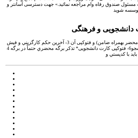
به مسئول صندوق رفاه وام مراجعه نمائید.» جهت دسترسی آسانتر و
 دانشجویی و فرهنگی
بسمه تعالي قابل توجه متقاضيان وام صندوق رفاه دانشجويانمدارك لازم:1- تكميل فرم 2- اصل برگه محضري (رفتن به محضر بهمراه ضامن) و فتوکپی آن 3- آخرين حكم كارگزيني و فيش
حقوق ضامن (كاركنان رسمي دولت)4- فتوکپی شناسنامه دانشجو 5- فتوکپی كارت ملي (پشت و رو) دانشجو6- فتوکپی کارت دانشجویی* تذكر برگه محضري حتماً در برگه 4A تنظيم شود.