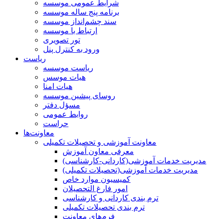
شرایط عمومی موسسه
برنامه پنج ساله موسسه
سند چشم‌انداز موسسه
ارتباط با موسسه
تور تصویری
ورود به کنترل پنل
ریاست
ریاست موسسه
هیات موسس
هیات امنا
روسای پیشین موسسه
مسؤل دفتر
روابط عمومی
حراست
معاونت‌ها
معاونت آموزشی و تحصیلات تکمیلی
معرفی معاون آموزش
مدیریت خدمات آموزشی(کاردانی-کارشناسی)
مدیریت خدمات آموزشی(تحصیلات تکمیلی)
کمیسیون موارد خاص
امور فارغ التحصیلان
ترم بندی کاردانی و کارشناسی
ترم بندی تحصیلات تکمیلی
فرم‌های معاونت